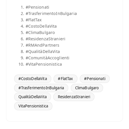
#Pensionati
#TrasferimentoInBulgaria
#FlatTax
#CostoDellaVita
#ClimaBulgaro
#ResidenzaStranieri
#RMAndPartners
#QualitàDellaVita
#ComunitàAccoglienti
#VitaPensionistica
#CostoDellaVita
#FlatTax
#Pensionati
#TrasferimentoInBulgaria
ClimaBulgaro
QualitàDellaVita
ResidenzaStranieri
VitaPensionistica