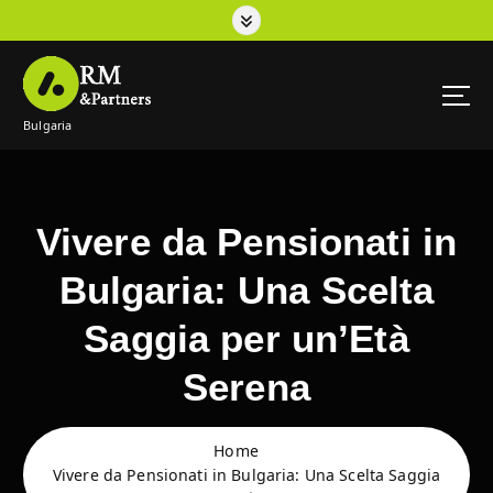
S
k
i
p
t
Bulgaria
o
c
o
n
t
Vivere da Pensionati in
e
n
Bulgaria: Una Scelta
t
Saggia per un’Età
Serena
Home
Vivere da Pensionati in Bulgaria: Una Scelta Saggia