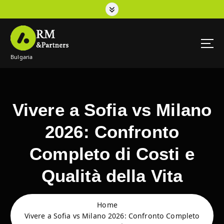
S
k
i
p
t
Bulgaria
o
c
o
n
t
Vivere a Sofia vs Milano
e
n
2026: Confronto
t
Completo di Costi e
Qualità della Vita
Home
Vivere a Sofia vs Milano 2026: Confronto Completo