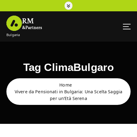
S
k
i
p
t
Bulgaria
o
c
o
n
t
Tag ClimaBulgaro
e
n
t
Home
Vivere da Pensionati in Bulgaria: Una Scelta Saggia
per un’Età Serena