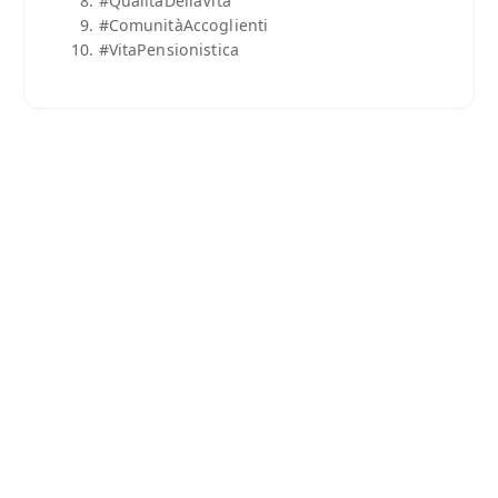
#QualitàDellaVita
#ComunitàAccoglienti
#VitaPensionistica