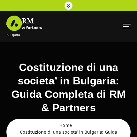
S
k
i
p
t
Bulgaria
o
c
o
n
t
Costituzione di una
e
n
societa’ in Bulgaria:
t
Guida Completa di RM
& Partners
Home
Costituzione di una societa’ in Bulgaria: Guida