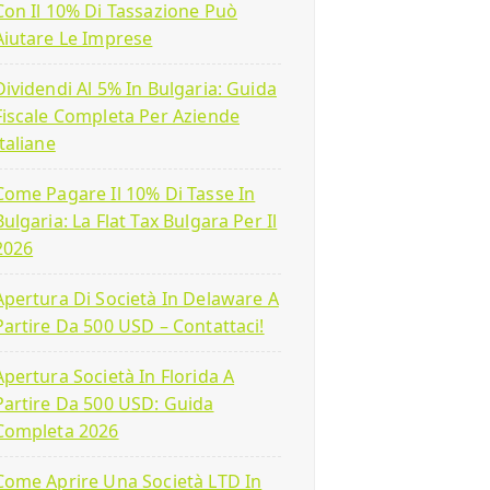
Con Il 10% Di Tassazione Può
Aiutare Le Imprese
Dividendi Al 5% In Bulgaria: Guida
Fiscale Completa Per Aziende
Italiane
Come Pagare Il 10% Di Tasse In
Bulgaria: La Flat Tax Bulgara Per Il
2026
Apertura Di Società In Delaware A
Partire Da 500 USD – Contattaci!
Apertura Società In Florida A
Partire Da 500 USD: Guida
Completa 2026
Come Aprire Una Società LTD In