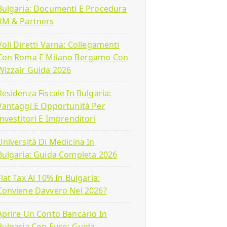
Bulgaria: Documenti E Procedura
RM & Partners
Voli Diretti Varna: Collegamenti
Con Roma E Milano Bergamo Con
Wizzair Guida 2026
Residenza Fiscale In Bulgaria:
Vantaggi E Opportunità Per
Investitori E Imprenditori
Università Di Medicina In
Bulgaria: Guida Completa 2026
Flat Tax Al 10% In Bulgaria:
Conviene Davvero Nel 2026?
Aprire Un Conto Bancario In
Bulgaria Con Euro: Guida