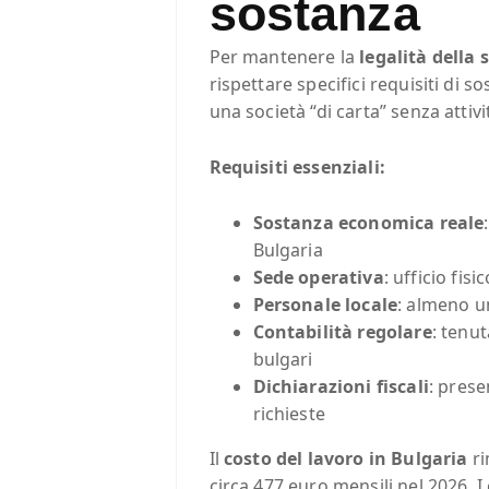
sostanza
Per mantenere la
legalità della 
rispettare specifici requisiti di 
una società “di carta” senza attivi
Requisiti essenziali:
Sostanza economica reale
Bulgaria
Sede operativa
: ufficio fis
Personale locale
: almeno u
Contabilità regolare
: tenut
bulgari
Dichiarazioni fiscali
: prese
richieste
Il
costo del lavoro in Bulgaria
ri
circa 477 euro mensili nel 2026. I 