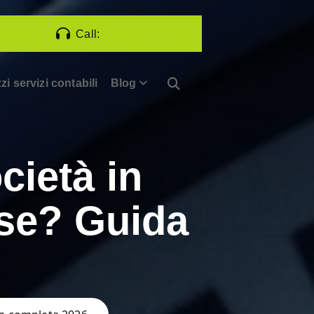
il.com
Call:
+359 884216180
zi servizi contabili
Blog
cietà in
sse? Guida