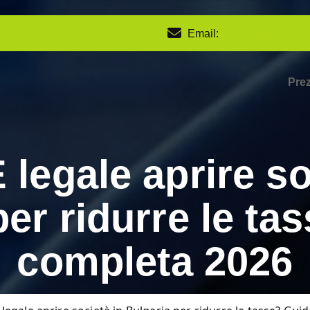
Email:
rmepartners@gma
Prez
 legale aprire so
per ridurre le ta
completa 2026