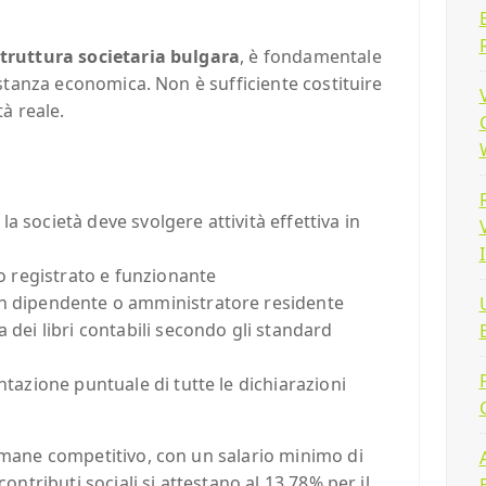
struttura societaria bulgara
, è fondamentale
sostanza economica. Non è sufficiente costituire
tà reale.
: la società deve svolgere attività effettiva in
ico registrato e funzionante
n dipendente o amministratore residente
a dei libri contabili secondo gli standard
ntazione puntuale di tutte le dichiarazioni
mane competitivo, con un salario minimo di
contributi sociali si attestano al 13.78% per il