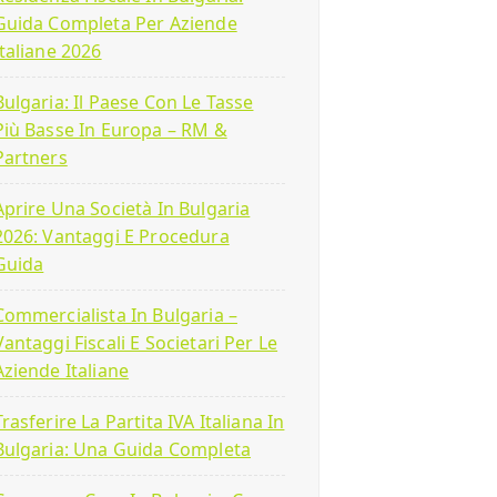
Guida Completa Per Aziende
Italiane 2026
Bulgaria: Il Paese Con Le Tasse
Più Basse In Europa – RM &
Partners
Aprire Una Società In Bulgaria
2026: Vantaggi E Procedura
Guida
Commercialista In Bulgaria –
Vantaggi Fiscali E Societari Per Le
Aziende Italiane
Trasferire La Partita IVA Italiana In
Bulgaria: Una Guida Completa