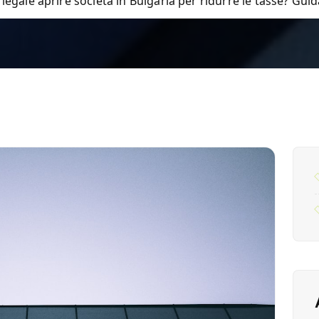
 legale aprire società in Bulgaria per ridurre le tasse? Gu