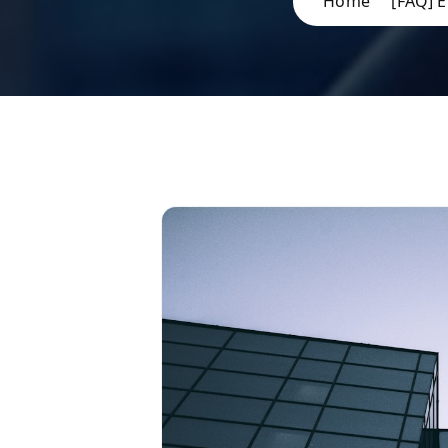
Home
[FAQ] È