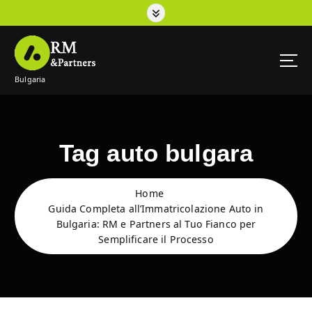
S
k
i
p
t
Bulgaria
o
c
o
n
t
Tag auto bulgara
e
n
t
Home
Guida Completa all’Immatricolazione Auto in
Bulgaria: RM e Partners al Tuo Fianco per
Semplificare il Processo